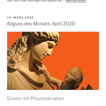
der sich die heutige Europäische …
Weiterlesen
VERÖFFENTLICHT
19. MÄRZ 2020
AM
Abguss des Monats: April 2020
Eirene mit Ploutosknaben