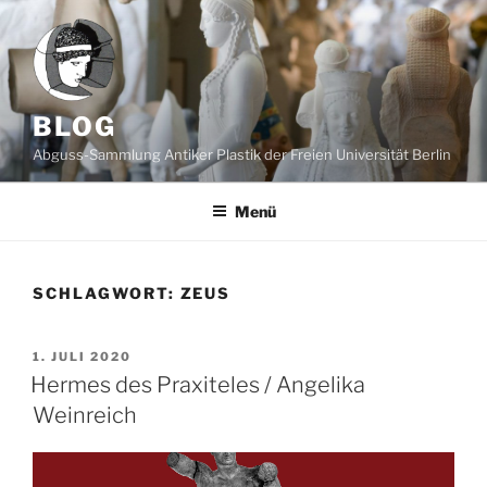
Zum
Inhalt
springen
BLOG
Abguss-Sammlung Antiker Plastik der Freien Universität Berlin
Menü
SCHLAGWORT:
ZEUS
VERÖFFENTLICHT
1. JULI 2020
AM
Hermes des Praxiteles / Angelika
Weinreich