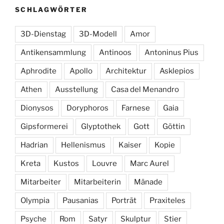
SCHLAGWÖRTER
3D-Dienstag
3D-Modell
Amor
Antikensammlung
Antinoos
Antoninus Pius
Aphrodite
Apollo
Architektur
Asklepios
Athen
Ausstellung
Casa del Menandro
Dionysos
Doryphoros
Farnese
Gaia
Gipsformerei
Glyptothek
Gott
Göttin
Hadrian
Hellenismus
Kaiser
Kopie
Kreta
Kustos
Louvre
Marc Aurel
Mitarbeiter
Mitarbeiterin
Mänade
Olympia
Pausanias
Porträt
Praxiteles
Psyche
Rom
Satyr
Skulptur
Stier