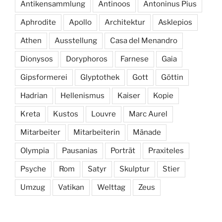
Antikensammlung
Antinoos
Antoninus Pius
Aphrodite
Apollo
Architektur
Asklepios
Athen
Ausstellung
Casa del Menandro
Dionysos
Doryphoros
Farnese
Gaia
Gipsformerei
Glyptothek
Gott
Göttin
Hadrian
Hellenismus
Kaiser
Kopie
Kreta
Kustos
Louvre
Marc Aurel
Mitarbeiter
Mitarbeiterin
Mänade
Olympia
Pausanias
Porträt
Praxiteles
Psyche
Rom
Satyr
Skulptur
Stier
Umzug
Vatikan
Welttag
Zeus