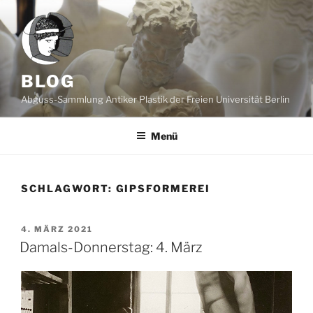
Zum
Inhalt
springen
BLOG
Abguss-Sammlung Antiker Plastik der Freien Universität Berlin
Menü
SCHLAGWORT:
GIPSFORMEREI
VERÖFFENTLICHT
4. MÄRZ 2021
AM
Damals-Donnerstag: 4. März