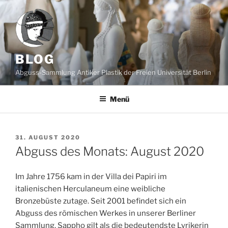
Zum
Inhalt
springen
BLOG
Abguss-Sammlung Antiker Plastik der Freien Universität Berlin
Menü
VERÖFFENTLICHT
31. AUGUST 2020
AM
Abguss des Monats: August 2020
Im Jahre 1756 kam in der Villa dei Papiri im
italienischen Herculaneum eine weibliche
Bronzebüste zutage. Seit 2001 befindet sich ein
Abguss des römischen Werkes in unserer Berliner
Sammlung. Sappho gilt als die bedeutendste Lyrikerin