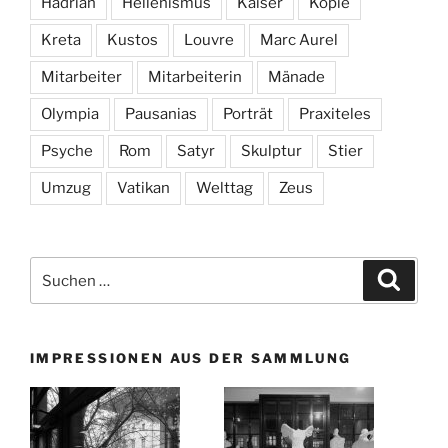
Hadrian
Hellenismus
Kaiser
Kopie
Kreta
Kustos
Louvre
Marc Aurel
Mitarbeiter
Mitarbeiterin
Mänade
Olympia
Pausanias
Porträt
Praxiteles
Psyche
Rom
Satyr
Skulptur
Stier
Umzug
Vatikan
Welttag
Zeus
Suchen
Suche
nach:
IMPRESSIONEN AUS DER SAMMLUNG