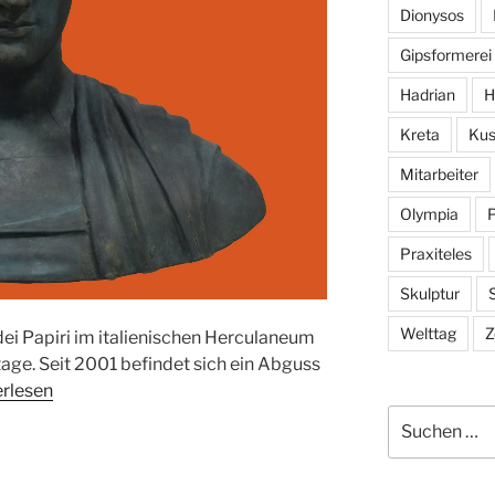
Dionysos
Gipsformerei
Hadrian
H
Kreta
Kus
Mitarbeiter
Olympia
Praxiteles
Skulptur
S
Welttag
Z
dei Papiri im italienischen Herculaneum
age. Seit 2001 befindet sich ein Abguss
rlesen
Suchen
nach: