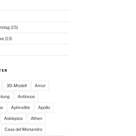
rstag
(15)
se
(13)
TER
3D-Modell
Amor
mlung
Antinoos
us
Aphrodite
Apollo
Asklepios
Athen
Casa del Menandro