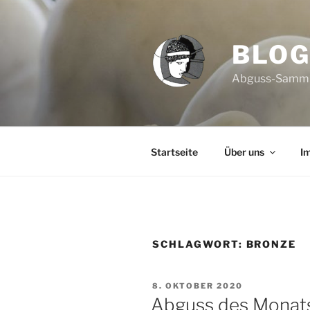
Zum
Inhalt
springen
BLO
Abguss-Sammlun
Startseite
Über uns
I
SCHLAGWORT:
BRONZE
VERÖFFENTLICHT
8. OKTOBER 2020
AM
Abguss des Monat