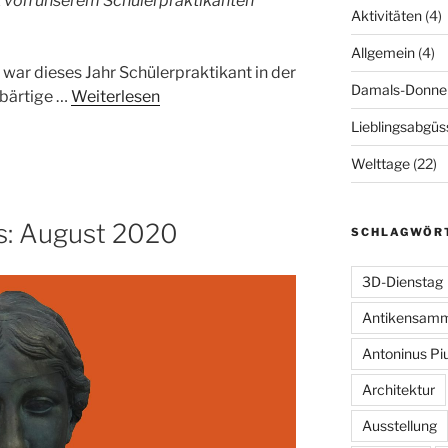
 von unserem Schülerpraktikanten
Aktivitäten
(4)
Allgemein
(4)
h war dieses Jahr Schülerpraktikant in der
Damals-Donne
 bärtige …
Weiterlesen
Lieblingsabgüs
Welttage
(22)
s: August 2020
SCHLAGWÖR
3D-Dienstag
Antikensam
Antoninus Pi
Architektur
Ausstellung