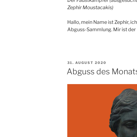
Der Faustkämpfer (ausgesucht
Zephir Moustacakis)
Hallo, mein Name ist Zephir, ic
Abguss-Sammlung. Mir ist der
VERÖFFENTLICHT
31. AUGUST 2020
AM
Abguss des Monat