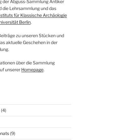
log der Abguss-Sammlung Antiker
ind die Lehrsammlung und das
nstituts für Klassische Archäologie
niversität Berlin
.
 Beiträge zu unseren Stücken und
das aktuelle Geschehen in der
ung.
mationen über die Sammlung
auf unserer
Homepage
.
(4)
nats
(9)