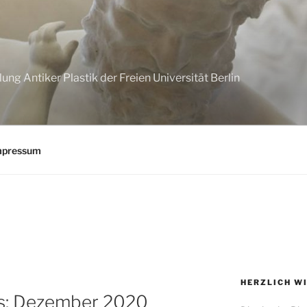
G
g Antiker Plastik der Freien Universität Berlin
mpressum
HERZLICH W
s: Dezember 2020