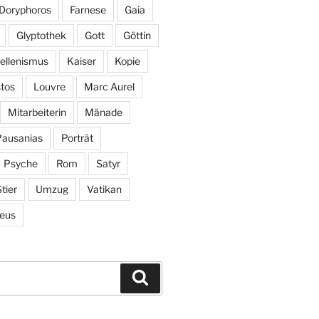
Doryphoros
Farnese
Gaia
Glyptothek
Gott
Göttin
ellenismus
Kaiser
Kopie
tos
Louvre
Marc Aurel
Mitarbeiterin
Mänade
Pausanias
Porträt
Psyche
Rom
Satyr
tier
Umzug
Vatikan
eus
Suchen