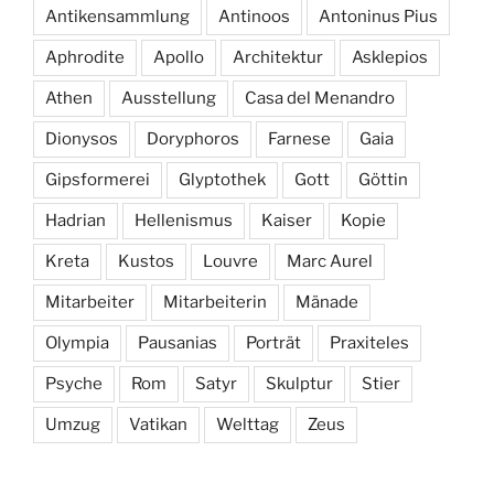
Antikensammlung
Antinoos
Antoninus Pius
Aphrodite
Apollo
Architektur
Asklepios
Athen
Ausstellung
Casa del Menandro
Dionysos
Doryphoros
Farnese
Gaia
Gipsformerei
Glyptothek
Gott
Göttin
Hadrian
Hellenismus
Kaiser
Kopie
Kreta
Kustos
Louvre
Marc Aurel
Mitarbeiter
Mitarbeiterin
Mänade
Olympia
Pausanias
Porträt
Praxiteles
Psyche
Rom
Satyr
Skulptur
Stier
Umzug
Vatikan
Welttag
Zeus