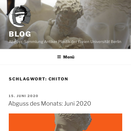
Zum
Inhalt
springen
BLOG
Abguss-Sammlung Antiker Plastik der Freien Universität Berlin
Menü
SCHLAGWORT:
CHITON
VERÖFFENTLICHT
15. JUNI 2020
AM
Abguss des Monats: Juni 2020