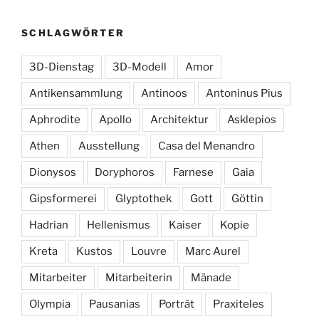
SCHLAGWÖRTER
3D-Dienstag
3D-Modell
Amor
Antikensammlung
Antinoos
Antoninus Pius
Aphrodite
Apollo
Architektur
Asklepios
Athen
Ausstellung
Casa del Menandro
Dionysos
Doryphoros
Farnese
Gaia
Gipsformerei
Glyptothek
Gott
Göttin
Hadrian
Hellenismus
Kaiser
Kopie
Kreta
Kustos
Louvre
Marc Aurel
Mitarbeiter
Mitarbeiterin
Mänade
Olympia
Pausanias
Porträt
Praxiteles