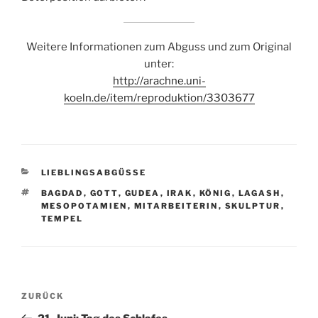
Weitere Informationen zum Abguss und zum Original
unter:
http://arachne.uni-
koeln.de/item/reproduktion/3303677
KATEGORIEN
LIEBLINGSABGÜSSE
SCHLAGWÖRTER
BAGDAD
,
GOTT
,
GUDEA
,
IRAK
,
KÖNIG
,
LAGASH
,
MESOPOTAMIEN
,
MITARBEITERIN
,
SKULPTUR
,
TEMPEL
Beitragsnavigation
Vorheriger
ZURÜCK
Beitrag