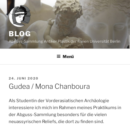
Zum
Inhalt
springen
BLOG
Abguss-Sammlung Antiker Plastik der Freien Universität Berlin
Menü
VERÖFFENTLICHT
24. JUNI 2020
AM
Gudea / Mona Chanboura
Als Studentin der Vorderasiatischen Archäologie
interessiere ich mich im Rahmen meines Praktikums in
der Abguss-Sammlung besonders für die vielen
neuassyrischen Reliefs, die dort zu finden sind.