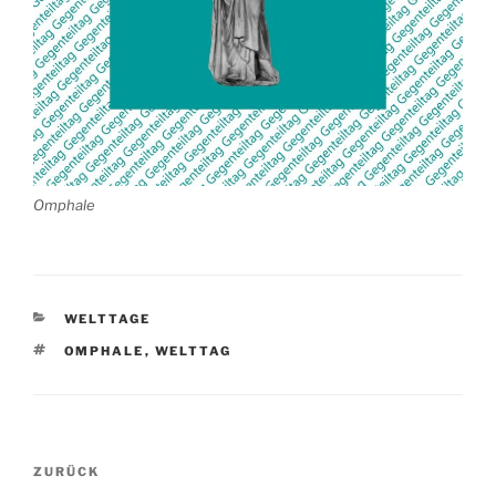
Omphale
KATEGORIEN
WELTTAGE
SCHLAGWÖRTER
OMPHALE
,
WELTTAG
Beitragsnavigation
Vorheriger
ZURÜCK