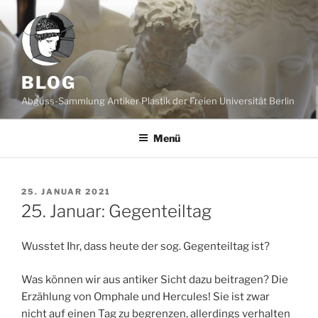
Zum
Inhalt
springen
BLOG
Abguss-Sammlung Antiker Plastik der Freien Universität Berlin
Menü
VERÖFFENTLICHT
25. JANUAR 2021
AM
25. Januar: Gegenteiltag
Wusstet Ihr, dass heute der sog. Gegenteiltag ist?
Was können wir aus antiker Sicht dazu beitragen? Die
Erzählung von Omphale und Hercules! Sie ist zwar
nicht auf einen Tag zu begrenzen, allerdings verhalten