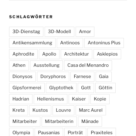
SCHLAGWÖRTER
3D-Dienstag
3D-Modell
Amor
Antikensammlung
Antinoos
Antoninus Pius
Aphrodite
Apollo
Architektur
Asklepios
Athen
Ausstellung
Casa del Menandro
Dionysos
Doryphoros
Farnese
Gaia
Gipsformerei
Glyptothek
Gott
Göttin
Hadrian
Hellenismus
Kaiser
Kopie
Kreta
Kustos
Louvre
Marc Aurel
Mitarbeiter
Mitarbeiterin
Mänade
Olympia
Pausanias
Porträt
Praxiteles