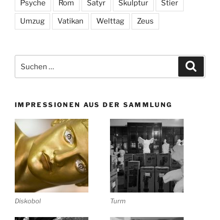
Psyche
Rom
Satyr
Skulptur
Stier
Umzug
Vatikan
Welttag
Zeus
Suchen
Suche
nach:
IMPRESSIONEN AUS DER SAMMLUNG
Diskobol
Turm