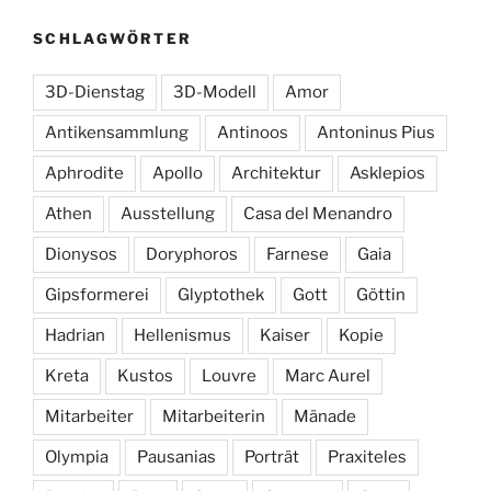
SCHLAGWÖRTER
3D-Dienstag
3D-Modell
Amor
Antikensammlung
Antinoos
Antoninus Pius
Aphrodite
Apollo
Architektur
Asklepios
Athen
Ausstellung
Casa del Menandro
Dionysos
Doryphoros
Farnese
Gaia
Gipsformerei
Glyptothek
Gott
Göttin
Hadrian
Hellenismus
Kaiser
Kopie
Kreta
Kustos
Louvre
Marc Aurel
Mitarbeiter
Mitarbeiterin
Mänade
Olympia
Pausanias
Porträt
Praxiteles