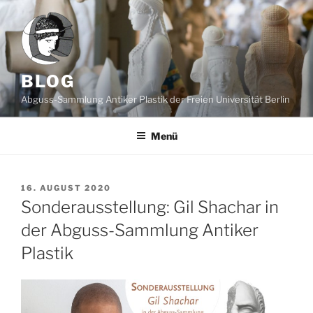
Zum
Inhalt
springen
BLOG
Abguss-Sammlung Antiker Plastik der Freien Universität Berlin
Menü
VERÖFFENTLICHT
16. AUGUST 2020
AM
Sonderausstellung: Gil Shachar in
der Abguss-Sammlung Antiker
Plastik