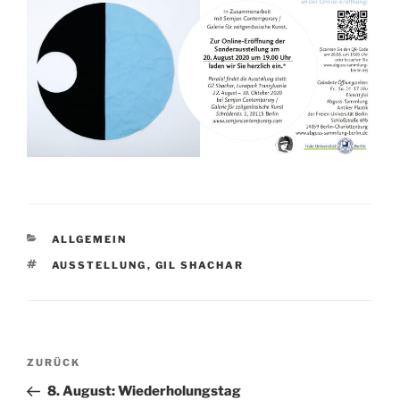
KATEGORIEN
ALLGEMEIN
SCHLAGWÖRTER
AUSSTELLUNG
,
GIL SHACHAR
Beitragsnavigation
Vorheriger
ZURÜCK
Beitrag
8. August: Wiederholungstag