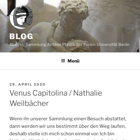
Zum
Inhalt
springen
BLOG
Abguss-Sammlung Antiker Plastik der Freien Universität Berlin
Menü
VERÖFFENTLICHT
29. APRIL 2020
AM
Venus Capitolina / Nathalie
Weilbächer
Wenn ihr unserer Sammlung einen Besuch abstattet,
dann werden wir uns bestimmt über den Weg laufen,
deshalb stelle ich mich schon einmal vor: Ich bin