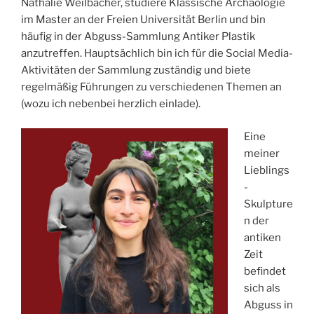
Nathalie Weilbächer, studiere Klassische Archäologie
im Master an der Freien Universität Berlin und bin
häufig in der Abguss-Sammlung Antiker Plastik
anzutreffen. Hauptsächlich bin ich für die Social Media-
Aktivitäten der Sammlung zuständig und biete
regelmäßig Führungen zu verschiedenen Themen an
(wozu ich nebenbei herzlich einlade).
Eine
meiner
Lieblings
-
Skulpture
n der
antiken
Zeit
befindet
sich als
Abguss in