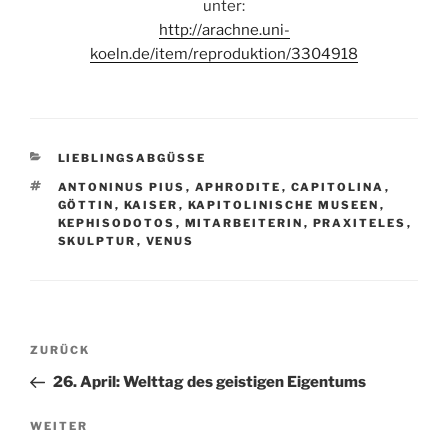
unter:
http://arachne.uni-
koeln.de/item/reproduktion/3304918
KATEGORIEN
LIEBLINGSABGÜSSE
SCHLAGWÖRTER
ANTONINUS PIUS
,
APHRODITE
,
CAPITOLINA
,
GÖTTIN
,
KAISER
,
KAPITOLINISCHE MUSEEN
,
KEPHISODOTOS
,
MITARBEITERIN
,
PRAXITELES
,
SKULPTUR
,
VENUS
Beitragsnavigation
Vorheriger
ZURÜCK
Beitrag
26. April: Welttag des geistigen Eigentums
Nächster
WEITER