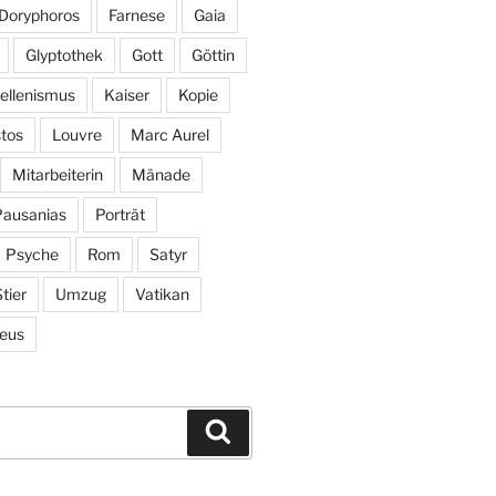
Doryphoros
Farnese
Gaia
Glyptothek
Gott
Göttin
ellenismus
Kaiser
Kopie
tos
Louvre
Marc Aurel
Mitarbeiterin
Mänade
Pausanias
Porträt
Psyche
Rom
Satyr
tier
Umzug
Vatikan
eus
Suchen