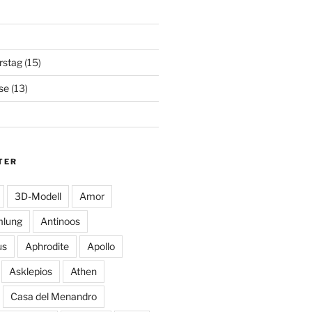
rstag
(15)
se
(13)
TER
3D-Modell
Amor
mlung
Antinoos
us
Aphrodite
Apollo
Asklepios
Athen
Casa del Menandro