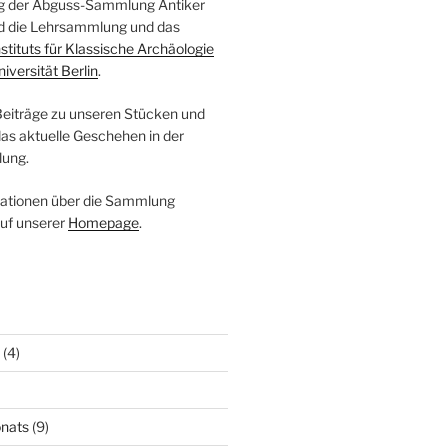
log der Abguss-Sammlung Antiker
ind die Lehrsammlung und das
nstituts für Klassische Archäologie
niversität Berlin
.
 Beiträge zu unseren Stücken und
das aktuelle Geschehen in der
ung.
mationen über die Sammlung
auf unserer
Homepage
.
(4)
nats
(9)