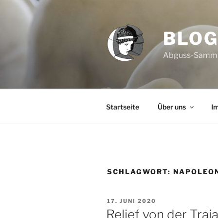
Zum
Inhalt
springen
BLO
Abguss-Sammlun
Startseite
Über uns
I
SCHLAGWORT:
NAPOLEON 
VERÖFFENTLICHT
17. JUNI 2020
AM
Relief von der Tra