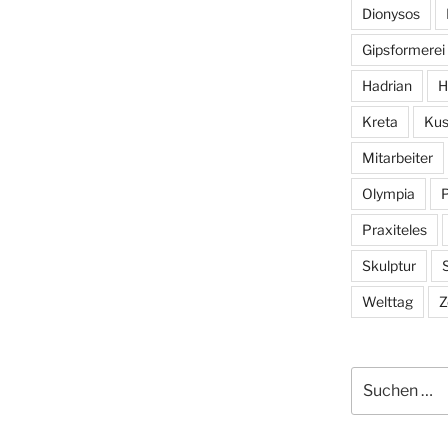
Dionysos
Gipsformerei
Hadrian
H
Kreta
Kus
Mitarbeiter
Olympia
Praxiteles
Skulptur
S
Welttag
Z
Suchen
nach: