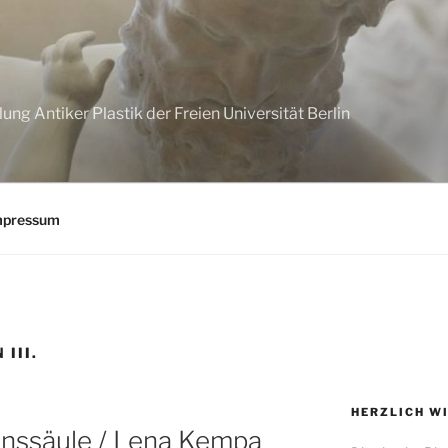
G
g Antiker Plastik der Freien Universität Berlin
mpressum
III.
HERZLICH W
janssäule / Lena Kempa