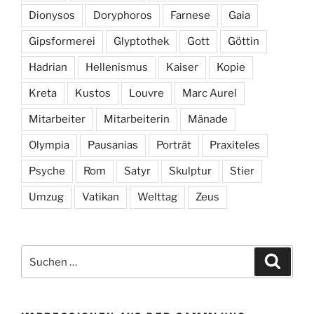
Dionysos
Doryphoros
Farnese
Gaia
Gipsformerei
Glyptothek
Gott
Göttin
Hadrian
Hellenismus
Kaiser
Kopie
Kreta
Kustos
Louvre
Marc Aurel
Mitarbeiter
Mitarbeiterin
Mänade
Olympia
Pausanias
Porträt
Praxiteles
Psyche
Rom
Satyr
Skulptur
Stier
Umzug
Vatikan
Welttag
Zeus
Suchen
Suche
nach: