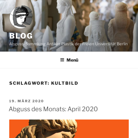
Zum
Inhalt
springen
BLOG
Abguss-Sammlung Antiker Plastik der Freien Universität Berlin
Menü
SCHLAGWORT:
KULTBILD
VERÖFFENTLICHT
19. MÄRZ 2020
AM
Abguss des Monats: April 2020