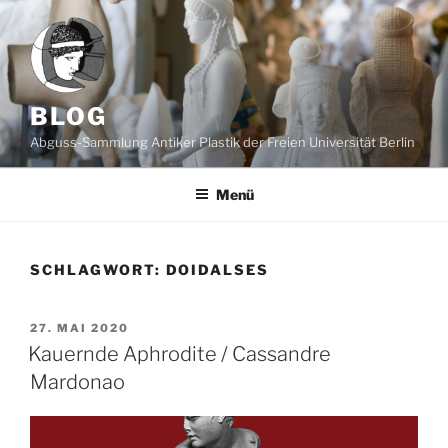
Zum
Inhalt
springen
BLOG
Abguss-Sammlung Antiker Plastik der Freien Universität Berlin
Menü
SCHLAGWORT:
DOIDALSES
VERÖFFENTLICHT
27. MAI 2020
AM
Kauernde Aphrodite / Cassandre
Mardonao