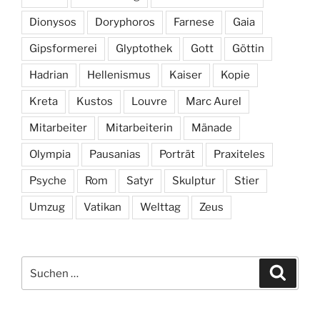
Dionysos
Doryphoros
Farnese
Gaia
Gipsformerei
Glyptothek
Gott
Göttin
Hadrian
Hellenismus
Kaiser
Kopie
Kreta
Kustos
Louvre
Marc Aurel
Mitarbeiter
Mitarbeiterin
Mänade
Olympia
Pausanias
Porträt
Praxiteles
Psyche
Rom
Satyr
Skulptur
Stier
Umzug
Vatikan
Welttag
Zeus
Suchen
Suche
nach: