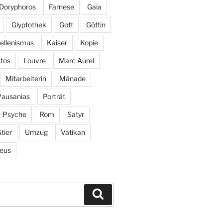
Doryphoros
Farnese
Gaia
Glyptothek
Gott
Göttin
ellenismus
Kaiser
Kopie
tos
Louvre
Marc Aurel
Mitarbeiterin
Mänade
Pausanias
Porträt
Psyche
Rom
Satyr
tier
Umzug
Vatikan
eus
Suchen