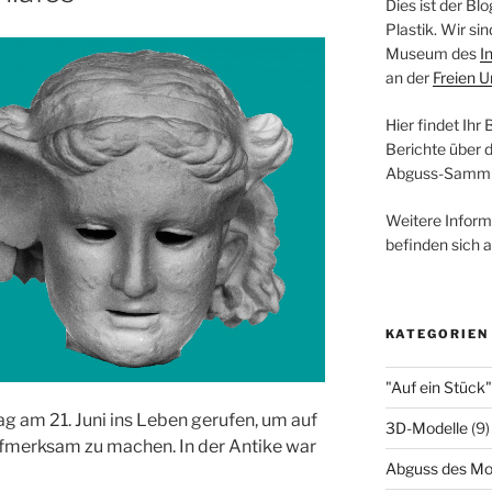
Dies ist der B
Plastik. Wir s
Museum des
I
an der
Freien U
Hier findet Ihr
Berichte über 
Abguss-Samml
Weitere Infor
befinden sich 
KATEGORIEN
"Auf ein Stück"
g am 21. Juni ins Leben gerufen, um auf
3D-Modelle
(9)
fmerksam zu machen. In der Antike war
Abguss des Mo