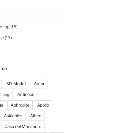
rstag
(15)
se
(13)
TER
3D-Modell
Amor
mlung
Antinoos
us
Aphrodite
Apollo
Asklepios
Athen
Casa del Menandro