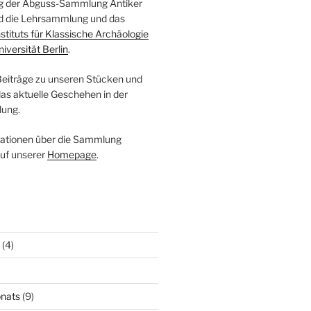
log der Abguss-Sammlung Antiker
ind die Lehrsammlung und das
nstituts für Klassische Archäologie
niversität Berlin
.
 Beiträge zu unseren Stücken und
das aktuelle Geschehen in der
ung.
mationen über die Sammlung
auf unserer
Homepage
.
(4)
nats
(9)