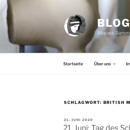
Zum
Inhalt
springen
BLO
Abguss-Sammlun
Startseite
Über uns
I
SCHLAGWORT:
BRITISH 
VERÖFFENTLICHT
21. JUNI 2020
AM
21. Juni: Tag des Sc