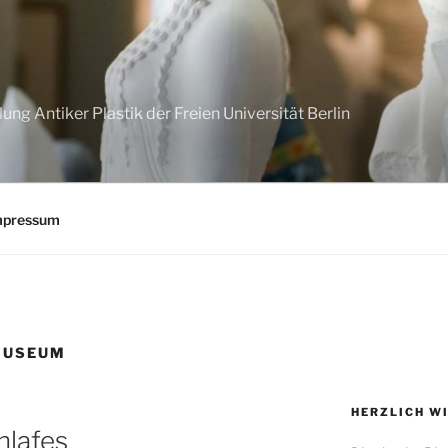
G
g Antiker Plastik der Freien Universität Berlin
mpressum
MUSEUM
HERZLICH W
hlafes