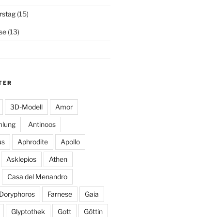
rstag
(15)
se
(13)
TER
3D-Modell
Amor
mlung
Antinoos
us
Aphrodite
Apollo
Asklepios
Athen
Casa del Menandro
Doryphoros
Farnese
Gaia
Glyptothek
Gott
Göttin