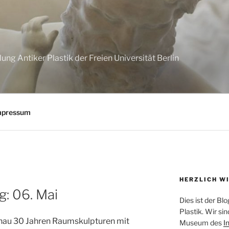
G
g Antiker Plastik der Freien Universität Berlin
mpressum
HERZLICH W
: 06. Mai
Dies ist der B
Plastik. Wir s
genau 30 Jahren Raumskulpturen mit
Museum des
I