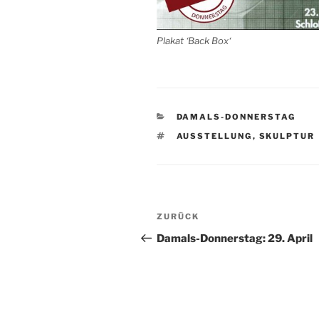
Plakat ‘Back Box‘
KATEGORIEN
DAMALS-DONNERSTAG
SCHLAGWÖRTER
AUSSTELLUNG
,
SKULPTUR
Beitragsnavigation
Vorheriger
ZURÜCK
Beitrag
Damals-Donnerstag: 29. April