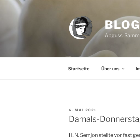
Zum
Inhalt
springen
BLO
Abguss-Sammlun
Startseite
Über uns
I
VERÖFFENTLICHT
6. MAI 2021
AM
Damals-Donnerstag
H. N. Semjon stellte vor fast 