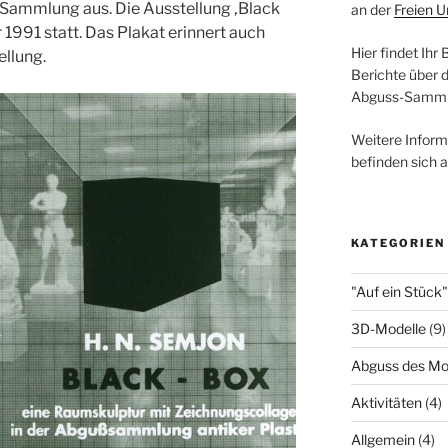
 Sammlung aus. Die Ausstellung ‚Black
an der
Freien U
 1991 statt. Das Plakat erinnert auch
Hier findet Ihr
ellung.
Berichte über 
Abguss-Samml
Weitere Infor
befinden sich 
KATEGORIEN
"Auf ein Stück"
3D-Modelle
(9)
Abguss des Mo
Aktivitäten
(4)
Allgemein
(4)