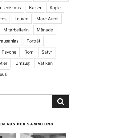
ellenismus
Kaiser
Kopie
tos
Louvre
Marc Aurel
Mitarbeiterin
Mänade
Pausanias
Porträt
Psyche
Rom
Satyr
tier
Umzug
Vatikan
eus
Suchen
EN AUS DER SAMMLUNG