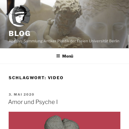
Zum
Inhalt
springen
BLOG
Abguss-Sammlung Antiker Plastik der Freien Universität Berlin
Menü
SCHLAGWORT:
VIDEO
VERÖFFENTLICHT
3. MAI 2020
AM
Amor und Psyche I