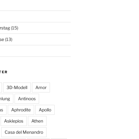
rstag
(15)
se
(13)
TER
3D-Modell
Amor
mlung
Antinoos
us
Aphrodite
Apollo
Asklepios
Athen
Casa del Menandro