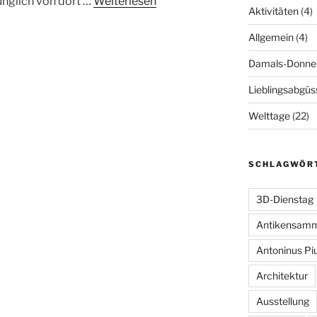
ünglich von dort …
Weiterlesen
Aktivitäten
(4)
Allgemein
(4)
Damals-Donne
Lieblingsabgüs
Welttage
(22)
SCHLAGWÖR
3D-Dienstag
Antikensam
Antoninus Pi
Architektur
Ausstellung