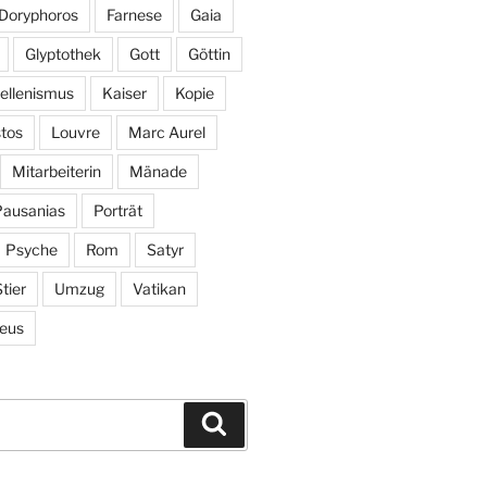
Doryphoros
Farnese
Gaia
Glyptothek
Gott
Göttin
ellenismus
Kaiser
Kopie
tos
Louvre
Marc Aurel
Mitarbeiterin
Mänade
Pausanias
Porträt
Psyche
Rom
Satyr
tier
Umzug
Vatikan
eus
Suchen