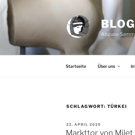
Zum
Inhalt
springen
BLO
Abguss-Sammlun
Startseite
Über uns
I
SCHLAGWORT:
TÜRKEI
VERÖFFENTLICHT
22. APRIL 2020
AM
Markttor von Milet 