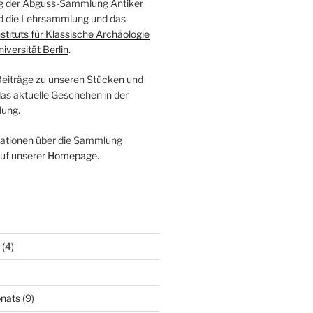
log der Abguss-Sammlung Antiker
ind die Lehrsammlung und das
nstituts für Klassische Archäologie
niversität Berlin
.
 Beiträge zu unseren Stücken und
das aktuelle Geschehen in der
ung.
mationen über die Sammlung
auf unserer
Homepage
.
(4)
nats
(9)