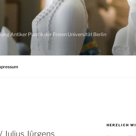
G
g Antiker Plastik der Freien Universität Berlin
mpressum
HERZLICH W
/ Julius Jürgens