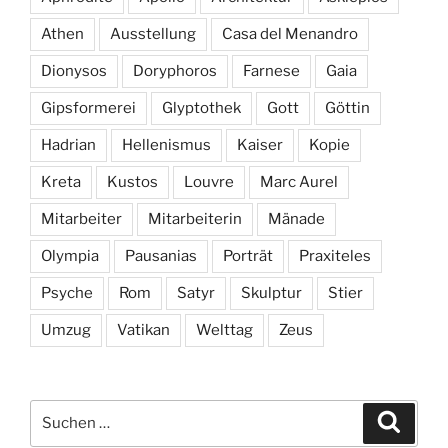
Athen
Ausstellung
Casa del Menandro
Dionysos
Doryphoros
Farnese
Gaia
Gipsformerei
Glyptothek
Gott
Göttin
Hadrian
Hellenismus
Kaiser
Kopie
Kreta
Kustos
Louvre
Marc Aurel
Mitarbeiter
Mitarbeiterin
Mänade
Olympia
Pausanias
Porträt
Praxiteles
Psyche
Rom
Satyr
Skulptur
Stier
Umzug
Vatikan
Welttag
Zeus
Suchen
Suche
nach: