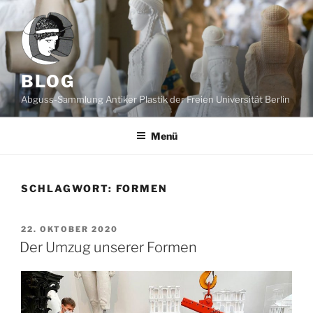
Zum
Inhalt
springen
BLOG
Abguss-Sammlung Antiker Plastik der Freien Universität Berlin
Menü
SCHLAGWORT:
FORMEN
VERÖFFENTLICHT
22. OKTOBER 2020
AM
Der Umzug unserer Formen