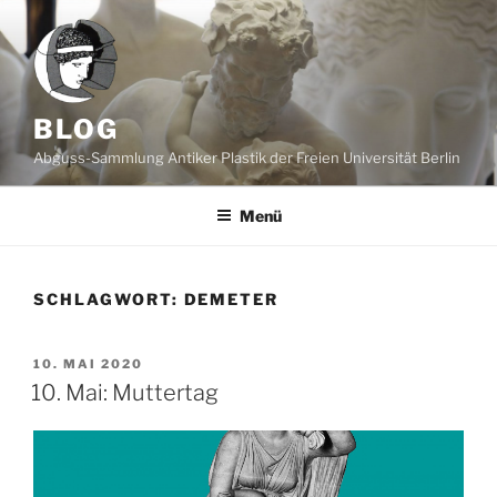
Zum
Inhalt
springen
BLOG
Abguss-Sammlung Antiker Plastik der Freien Universität Berlin
Menü
SCHLAGWORT:
DEMETER
VERÖFFENTLICHT
10. MAI 2020
AM
10. Mai: Muttertag